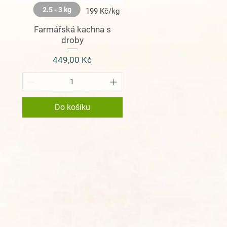
2.5 - 3 kg
199 Kč/kg
Farmářská kachna s
droby
Cena
449,00 Kč
Do košíku