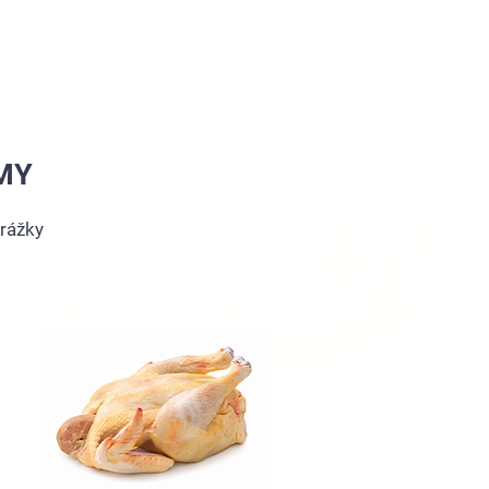
MY
rážky