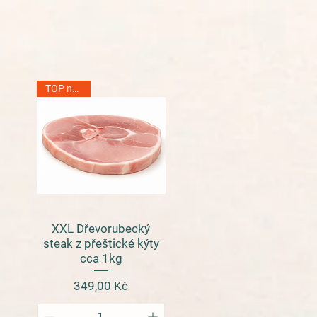
TOP na grill
XXL Dřevorubecký
Rychlý náhled
steak z přeštické kýty
cca 1kg
Cena
349,00 Kč