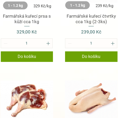
1 - 1.2 kg
1 - 1.2 kg
239 Kč/kg
329 Kč/kg
Farmářská kuřecí prsa s
Farmářské kuřecí čtvrtky
kůží cca 1kg
cca 1kg (2-3ks)
Cena
Cena
329,00 Kč
239,00 Kč
Do košíku
Do košíku