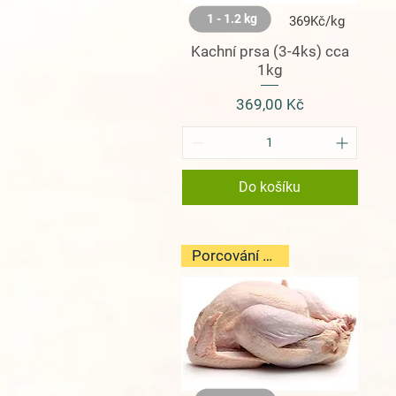
1 - 1.2 kg
369Kč/kg
Kachní prsa (3-4ks) cca
1kg
Cena
369,00 Kč
Do košíku
Porcování v ceně