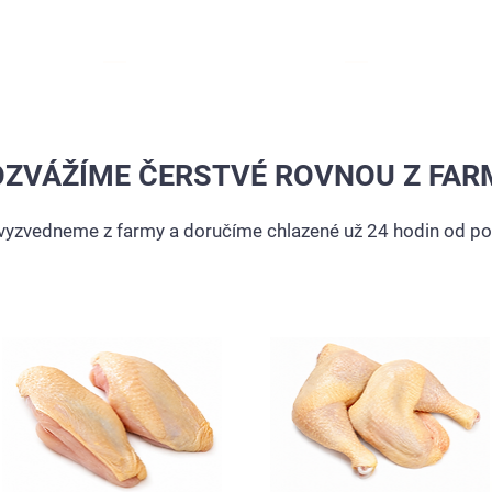
Drůbež
MAXIMÁLNĚ ČERSTVÉ
OZVÁŽÍME ČERSTVÉ ROVNOU Z FAR
yzvedneme z farmy a doručíme chlazené už 24 hodin od po