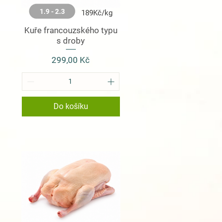
1.9 - 2.3
189Kč/kg
Kuře francouzského typu
s droby
Cena
299,00 Kč
Do košíku