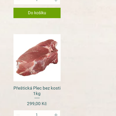
Do košíku
Přeštická Plec bez kosti
Rychlý náhled
1kg
Cena
299,00 Kč