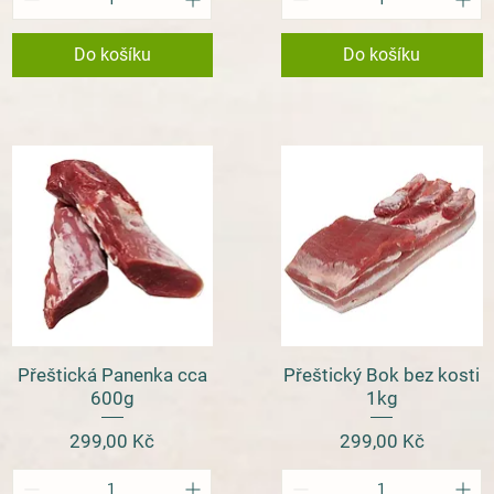
Do košíku
Do košíku
Přeštická Panenka cca
Přeštický Bok bez kosti
Rychlý náhled
Rychlý náhled
600g
1kg
Cena
Cena
299,00 Kč
299,00 Kč