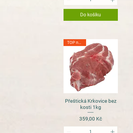
Do košíku
TOP na grill
Přeštická Krkovice bez
Rychlý náhled
kosti 1kg
Cena
359,00 Kč