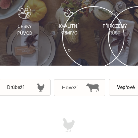
KVALITNÍ
PŘIROZENÝ
ČESKÝ
KRMIVO
RŮST
PŮVOD
Drůbeží
Vepřové
Hovězí