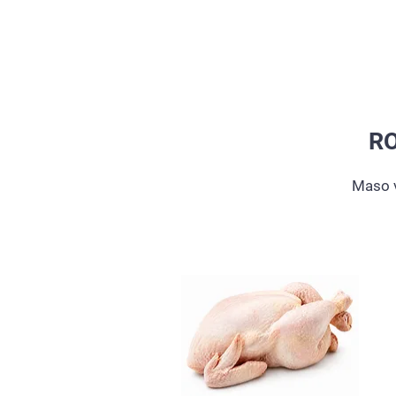
R
Maso v