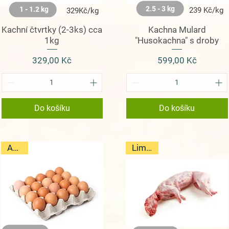
2.5 - 3 kg
1 - 1.2 kg
239 Kč/kg
329Kč/kg
Kachní čtvrtky (2-3ks) cca
Kachna Mulard
1kg
"Husokachna" s droby
Cena
Cena
329,00 Kč
599,00 Kč
Do košíku
Do košíku
AKCE
Limitka