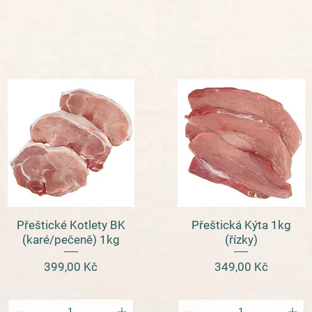
Přeštické Kotlety BK
Přeštická Kýta 1kg
Rychlý náhled
Rychlý náhled
(karé/pečeně) 1kg
(řízky)
Cena
Cena
399,00 Kč
349,00 Kč