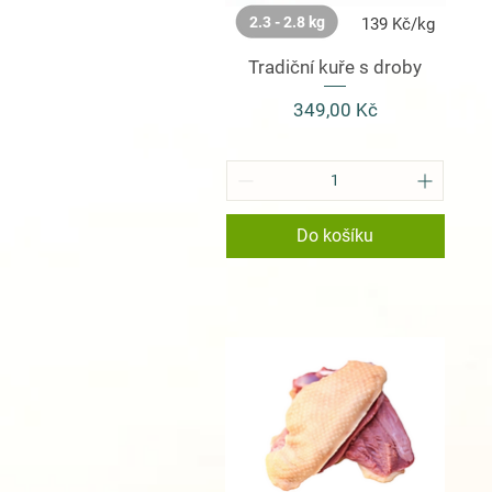
2.3 - 2.8 kg
139 Kč/kg
Tradiční kuře s droby
Cena
349,00 Kč
Do košíku