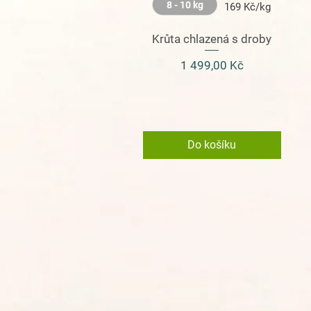
8 - 10 kg
169 Kč/kg
Krůta chlazená s droby
Cena
1 499,00 Kč
Do košíku