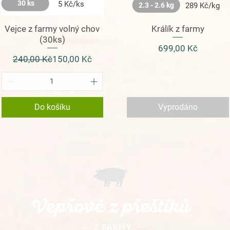
30 ks
5 Kč/ks
2.3 - 2.6 kg
289 Kč/kg
Vejce z farmy volný chov
Králík z farmy
(30ks)
Cena
699,00 Kč
Běžná cena
Zvýhodněná cena
240,00 Kč
150,00 Kč
Do košíku
Vyprodáno
Vepřové z přeštíků
Z FARMY