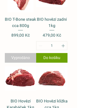
BIO T-Bone steak
BIO hovězí zadní
cca 800g
1kg
Cena
Cena
899,00 Kč
479,00 Kč
Vyprodáno
Do košíku
BIO Hovězí
BIO Hovězí kližka
Karabáček 1kg
cca 1kg