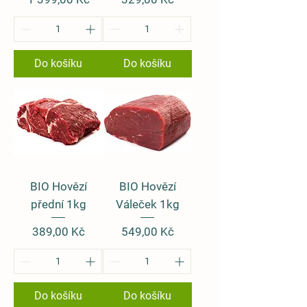
Do košíku
Do košíku
BIO Hovězí
BIO Hovězí
přední 1kg
Váleček 1kg
Cena
Cena
389,00 Kč
549,00 Kč
Do košíku
Do košíku