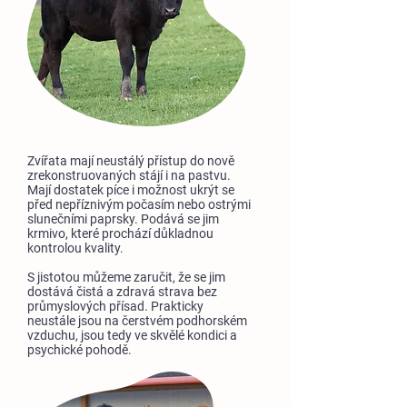
Zvířata mají neustálý přístup do nově
zrekonstruovaných stájí i na pastvu.
Mají dostatek píce i možnost ukrýt se
před nepříznivým počasím nebo ostrými
slunečními paprsky. Podává se jim
krmivo, které prochází důkladnou
kontrolou kvality.
S jistotou můžeme zaručit, že se jim
dostává čistá a zdravá strava bez
průmyslových přísad. Prakticky
neustále jsou na čerstvém podhorském
vzduchu, jsou tedy ve skvělé kondici a
psychické pohodě.