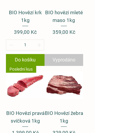
BIO Hovězí krk
BIO hovězí mleté
1kg
maso 1kg
Cena
Cena
399,00 Kč
359,00 Kč
Do košíku
Vyprodáno
Poslední kus
BIO Hovězí pravá
BIO Hovězí žebra
svíčková 1kg
1kg
Cena
Cena
1 399,00 Kč
329,00 Kč