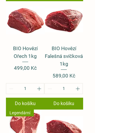
BIO Hovězí
BIO Hovězí
Ořech 1kg
Falešná svíčková
1kg
Cena
499,00 Kč
Cena
589,00 Kč
Do košíku
Do košíku
Legendární