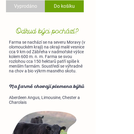
Vyprodáno
Do košíku
Odkud býci pochází?
Farma se nachází se na severu Moravy (v
olomouckém kraji) na okraji malé vesnice
cca 9 km od Zábřeha v nadmořské výšce
kolem 600 m. n. m. Farma se svou
rozlohou cca 150 hektarů patří spíše k
menším farmám. Soustředí se výhradně
na chov a bio výkrm masného skotu.
Na farmě chovají plemena býků
Aberdeen Angus, Limousine, Chester a
Charolais