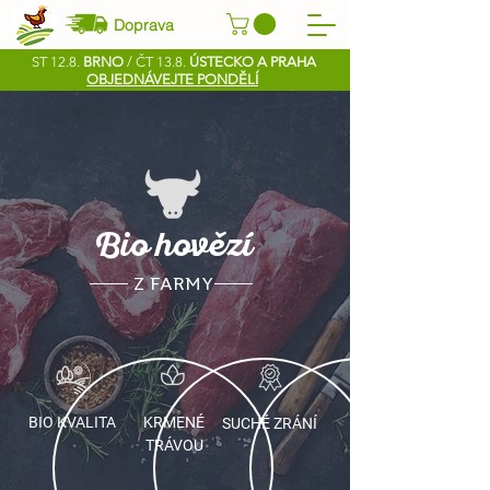
Doprava
ST 12.8.
BRNO
/ ČT 13.8.
ÚSTECKO A PRAHA
OBJEDNÁVEJTE PONDĚLÍ
Bio hovězí
Z FARMY
BIO KVALITA
KRMENÉ
SUCHÉ ZRÁNÍ
TRÁVOU