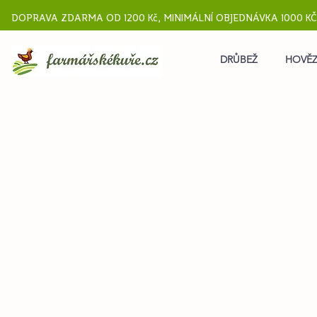
DOPRAVA ZDARMA OD 1200 Kč, MINIMÁLNÍ OBJEDNÁVKA 1000 KČ
DRŮBEŽ
HOVĚZ