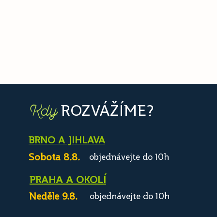
ROZVÁŽÍME?
Kdy
BRNO A JIHLAVA
Sobota 8.8.
objednávejte do 10h
PRAHA A OKOLÍ
Neděle 9.8.
objednávejte do 10h