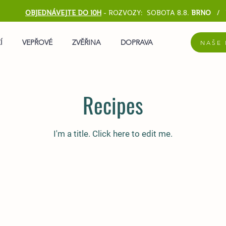
OBJEDNÁVEJTE DO 10H
-
ROZVOZY: SOBOTA 8.8.
BRNO
/ 
Í
VEPŘOVÉ
ZVĚŘINA
DOPRAVA
NAŠE 
Recipes
I'm a title. ​Click here to edit me.