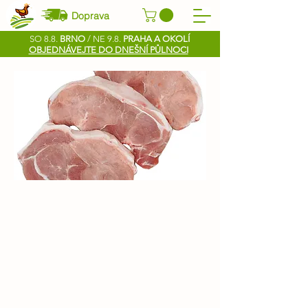
Doprava
SO 8.8.
BRNO
/ NE 9.8.
PRAHA A OKOLÍ
OBJEDNÁVEJTE DO DNEŠNÍ PŮLNOCI