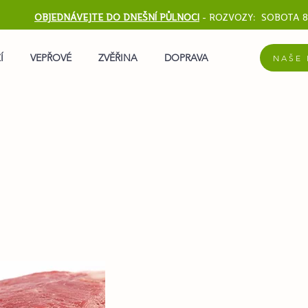
OBJEDNÁVEJTE DO DNEŠNÍ PŮLNOCI
-
ROZVOZY: SOBOTA 8
Í
VEPŘOVÉ
ZVĚŘINA
DOPRAVA
NAŠE 