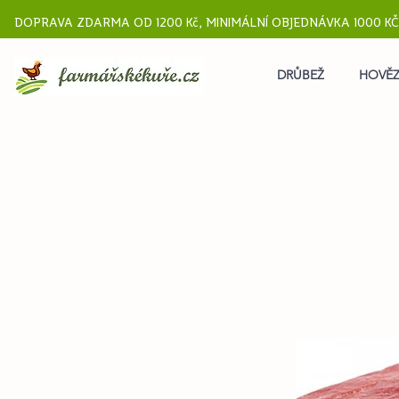
DOPRAVA ZDARMA OD 1200 Kč, MINIMÁLNÍ OBJEDNÁVKA 1000 KČ
DRŮBEŽ
HOVĚZ