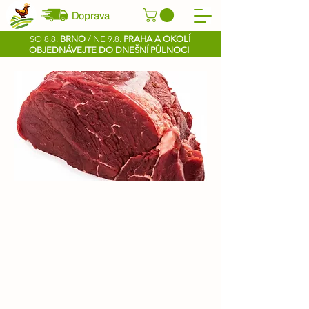
Doprava
SO 8.8.
BRNO
/ NE 9.8.
PRAHA A OKOLÍ
OBJEDNÁVEJTE DO DNEŠNÍ PŮLNOCI