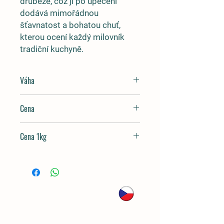
drůbeže, což jí po upečení
dodává mimořádnou
šťavnatost a bohatou chuť,
kterou ocení každý milovník
tradiční kuchyně.
Váha
4 - 5kg
Cena
1300 - 1700 Kč
Cena 1kg
349 Kč / kg