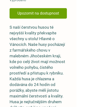
Vyprodáno
Upozornit na dostupnost
S naší čerstvou husou té
nejvyšší kvality překvapíte
všechny u stolu! Hlavně o
Vánocích. Naše husy pocházejí
z farmářského chovu v
malebném Jihočeském kraji,
kde po celý život mají možnost
volného pohybu, čistého
prostředí a přístupu k rybníku.
Každá husa je chlazena a
dodávána do 24 hodin od
porážky, abyste měli jistotu
maximální čerstvosti a kvality.
Husa je nejtučnějším druhem