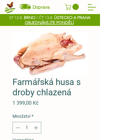
Doprava
ST 12.8.
BRNO
/ ČT 13.8.
ÚSTECKO A PRAHA
OBJEDNÁVEJTE PONDĚLÍ
Farmářská husa s
droby chlazená
Cena
1 399,00 Kč
Množství
*