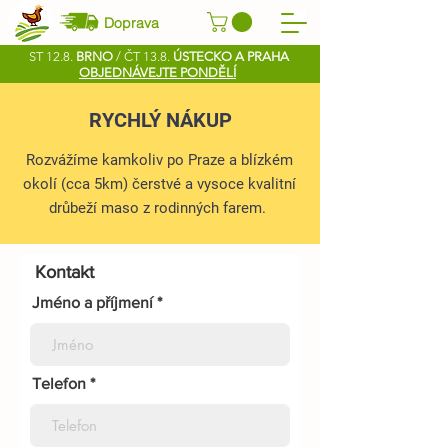
Doprava
ST 12.8.
BRNO
/ ČT 13.8.
ÚSTECKO A PRAHA
OBJEDNÁVEJTE PONDĚLÍ
RYCHLÝ NÁKUP
Rozvážíme kamkoliv po Praze a blízkém
okolí (cca 5km) čerstvé a vysoce kvalitní
drůbeží maso z rodinných farem.
Kontakt
Jméno a příjmení
Telefon