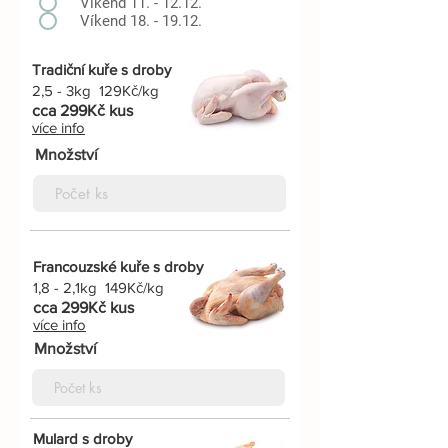
Víkend 11. - 12.12.
Víkend 18. - 19.12.
Tradiční kuře s droby
2,5 - 3kg 129Kč/kg
cca 299Kč kus
více info
Množství
Francouzské kuře s droby
1,8 - 2,1kg 149Kč/kg
cca 299Kč kus
více info
Množství
Mulard s droby